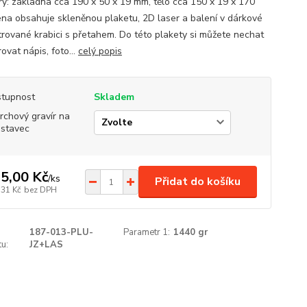
y: základna cca 190 x 50 x 19 mm, tělo cca 150 x 19 x 170
na obsahuje skleněnou plaketu, 2D laser a balení v dárkové
trované krabici s přetahem. Do této plakety si můžete nechat
ovat nápis, foto...
celý popis
tupnost
Skladem
rchový gravír na
stavec
5,00 Kč
/
ks
Přidat do košíku
,31 Kč
bez DPH
187-013-PLU-
Parametr 1:
1440 gr
u:
JZ+LAS