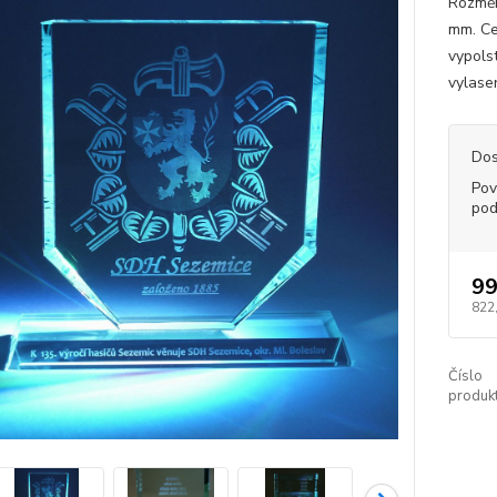
Rozměr
mm. Ce
vypols
vylaser
Dos
Pov
pod
99
822
Číslo
produkt