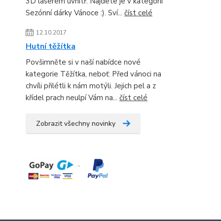
3D laserem uvnitř. Najdete je v kategorii
Sezónní dárky Vánoce :). Sví...
číst celé
12.10.2017
Hutní těžítka
Povšimněte si v naší nabídce nové
kategorie Těžítka, neboť: Před vánoci na
chvíli přilétli k nám motýli. Jejich pel a z
křídel prach neulpí Vám na...
číst celé
Zobrazit všechny novinky
¨