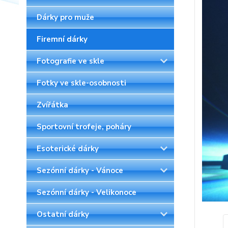
Dárky pro muže
Firemní dárky
Fotografie ve skle
Fotky ve skle-osobnosti
Zvířátka
Sportovní trofeje, poháry
Esoterické dárky
Sezónní dárky - Vánoce
Sezónní dárky - Velikonoce
Ostatní dárky