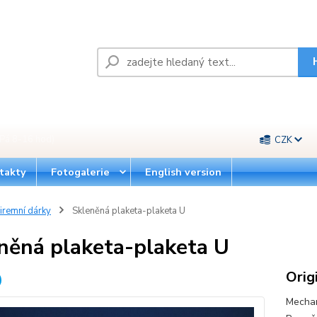
Pá 8-16 hod)
CZK
takty
Fotogalerie
English version
iremní dárky
Skleněná plaketa-plaketa U
něná plaketa-plaketa U
Orig
Mechan