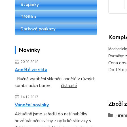
Stojánky
Těžítka
Dárkové poukazy
Komple
Novinky
Mechanicky 
Rozměry: z
20.02.2019
Cena obsa
Do této p
Andělé ze skla
Ručně vyrábění sklenění andělé v různých
kombinacích barev.
číst celé
14.12.2017
Zboží 
Vánoční novinky
Aktuálně jsme zařadili do naší nabídky
Firem
nové Vánoční svícny z optické skloviky s