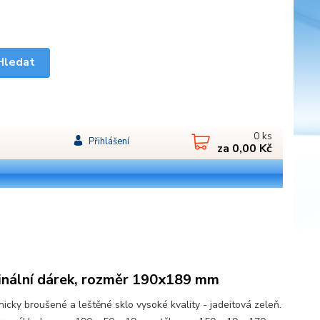
Hledat
0
ks
Přihlášení
za
0,00 Kč
inální dárek, rozměr 190x189 mm
icky broušené a leštěné sklo vysoké kvality - jadeitová zeleň.