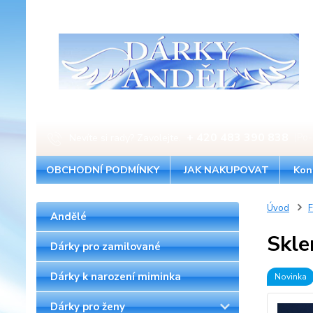
+ 420 483 390 838
Nevíte si rady? Zavolejte.
(Po-
OBCHODNÍ PODMÍNKY
JAK NAKUPOVAT
Kon
Úvod
F
Andělé
Skle
Dárky pro zamilované
Dárky k narození miminka
Novinka
Dárky pro ženy