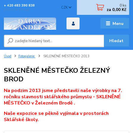
0
ks
+ 420 483 390 838
CZK
za
0,00 Kč
(Po-Pá 8-16 hod)
Menu
Hledat
Úvod
Fotogalerie
SKLENĚNÉ MĚSTEČKO 2013
SKLENĚNÉ MĚSTEČKO ŽELEZNÝ
BROD
Na podzim 2013 jsme představili naše výrobky na 7.
ročníku slavnosti sklářského průmyslu - SKLENĚNÉ
MĚSTEČKO v Železném Brodě .
Naše expozice se pěkně vyjímala v prostorách
Sklářské školy.