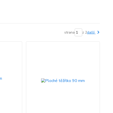
strana
z 2
další