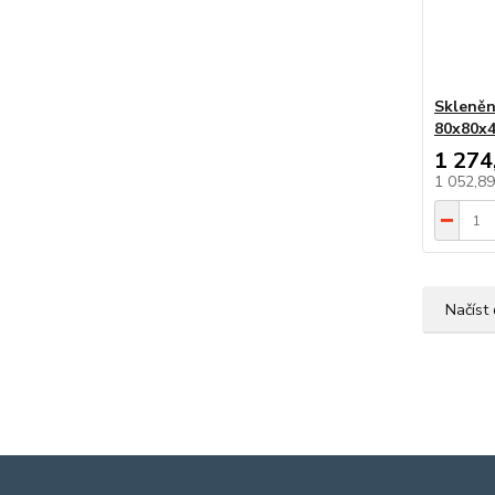
Skleněn
80x80x
1 274
1 052,8
Načíst 