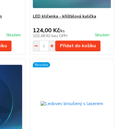
m
LED klíčenka - křišťálová kulička
124,00 Kč
/
ks
Skladem
Skladem
102,48 Kč
bez DPH
šíku
Přidat do košíku
Novinka