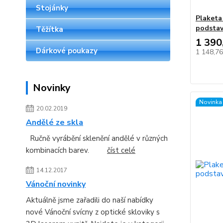
Stojánky
Plaketa
podsta
Těžítka
1 390
Dárkové poukazy
1 148,7
Novinky
Novinka
20.02.2019
Andělé ze skla
Ručně vyrábění sklenění andělé v různých
kombinacích barev.
číst celé
14.12.2017
Vánoční novinky
Aktuálně jsme zařadili do naší nabídky
nové Vánoční svícny z optické skloviky s