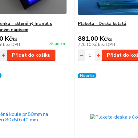
čenka - skleněný hranol s
Plaketa - Deska kulatá
aným nápisem
0 Kč
881,00 Kč
/
ks
/
ks
Skladem
Kč
bez DPH
728,10 Kč
bez DPH
Přidat do košíku
Přidat do ko
Novinka