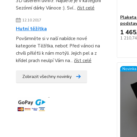
3D laserem uvnitř. Najdete je v kategorii
Sezónní dárky Vánoce :). Sví...
číst celé
Plaketa
12.10.2017
podsta
Hutní těžítka
1 465
1 210,7
Povšimněte si v naší nabídce nové
kategorie Těžítka, neboť: Před vánoci na
chvíli přilétli k nám motýli. Jejich pel a z
křídel prach neulpí Vám na...
číst celé
Novinka
Zobrazit všechny novinky
¨