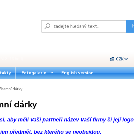
Pá 8-16 hod)
CZK
takty
Fotogalerie
English version
iremní dárky
mní dárky
si, aby měli Vaši partneři název Vaší firmy či její log
 jim předmět, bez kterého se neobejdou.