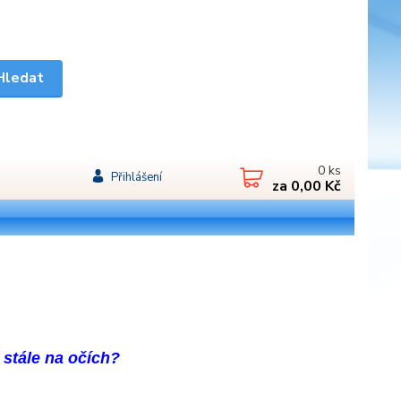
Hledat
0
ks
Přihlášení
za
0,00 Kč
o stále na očích?