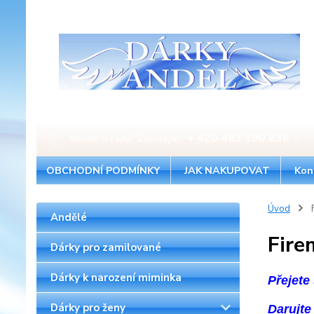
+ 420 483 390 838
Nevíte si rady? Zavolejte.
(Po-
OBCHODNÍ PODMÍNKY
JAK NAKUPOVAT
Kon
Úvod
F
Andělé
Fire
Dárky pro zamilované
Dárky k narození miminka
Přejete 
Dárky pro ženy
Darujte