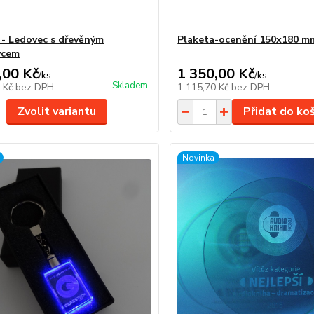
 - Ledovec s dřevěným
Plaketa-ocenění 150x180 m
vcem
,00 Kč
1 350,00 Kč
/
ks
/
ks
Skladem
4 Kč
bez DPH
1 115,70 Kč
bez DPH
Zvolit variantu
Přidat do ko
Novinka