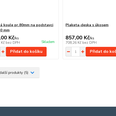
á koule pr.80mm na podstavci
Plaketa-deska s úkosem
40 mm
,00 Kč
857,00 Kč
/
ks
/
ks
Skladem
9 Kč
bez DPH
708,26 Kč
bez DPH
Přidat do košíku
Přidat do ko
další produkty (5)