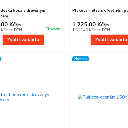
 deska kosá s dřevěným
Plaketa - Slza s dřevěným 
vcem
,00 Kč
1 225,00 Kč
/
ks
/
ks
Skladem
6 Kč
bez DPH
1 012,40 Kč
bez DPH
Zvolit variantu
Zvolit variantu
Novinka