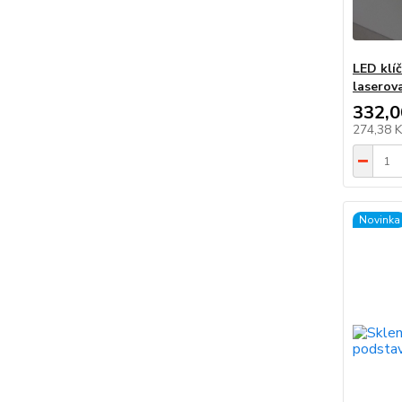
LED klí
laserov
332,0
274,38 
Novinka