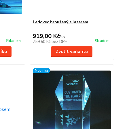
Ledovec broušený s laserem
919,00 Kč
/
ks
Skladem
Skladem
759,50 Kč
bez DPH
šíku
Zvolit variantu
Novinka