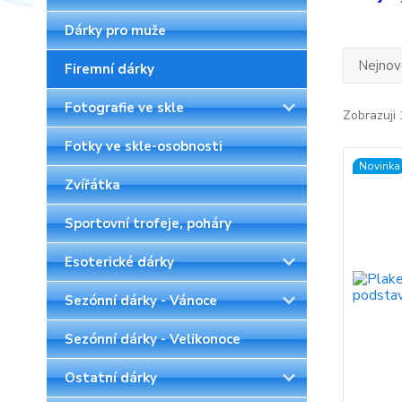
Dárky pro muže
Nejnově
Firemní dárky
Fotografie ve skle
Zobrazuji 
Fotky ve skle-osobnosti
Novinka
Zvířátka
Sportovní trofeje, poháry
Esoterické dárky
Sezónní dárky - Vánoce
Sezónní dárky - Velikonoce
Ostatní dárky