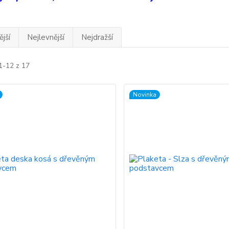
jší
Nejlevnější
Nejdražší
1-12 z 17
Novinka