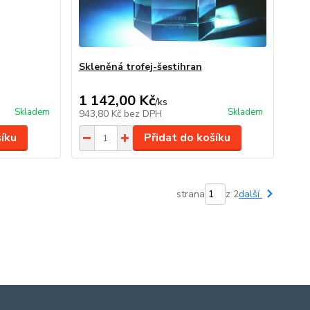
Skleněná trofej-šestihran
1 142,00 Kč
/
ks
Skladem
Skladem
943,80 Kč
bez DPH
šíku
Přidat do košíku
strana
z 2
další