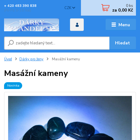
0
ks
+ 420 483 390 838
CZK
za
0,00 Kč
(Po-Pá 8-16 hod)
Menu
Hledat
Úvod
Dárky pro ženy
Masážní kameny
Masážní kameny
Novinka