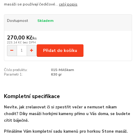
masáži se používají čedičové...
celý popis
Dostupnost
Skladem
270,00 Kč
/
ks
223,14 Kč
bez DPH
Přidat do košíku
Číslo produktu:
015-MASkam
Parametr 1:
630 gr
Kompletní specifikace
Nevíte, jak zrelaxovat či si zpestřit večer a nemuset nikam
chodit? Díky masáži horkými kameny přímo u Vás doma, se budete
cítit báječně.
Přinášíme Vám kompletní sadu kamenů pro horkou Stone masáž.