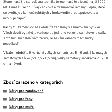
Stone masáž je starodávná technika termo masáže a je známa již 5000
let. K masáži se používají čedičové a mramorové kameny. Teplo, které
se uvolňuje z kamenů (ohřátých v horké vodě) prostupuje svaly a
uvolňuje napětí.
Každý z 9 kamenů od nás obdržíte zabalený v sametovém pytlíčku.
Všech devět pytlíčků je vloženo do jednoho velkého sametového sáčku.
Toto luxusní balení vám zaručí, že se vám kameny mechanicky
nepoškodí.
V balení obdržíte 9 ks různě velkých kamenů (cca 5 - 6 cm), 9 ks malých
sametových sáčků (cca 7,5 x 8,5 cm), velký sametový sáček (cca 21 x 18
cm) a návod.
Zboží zařazeno v kategoriích
Dárky pro zamilované
Dárky pro ženy
Dárky pro muže