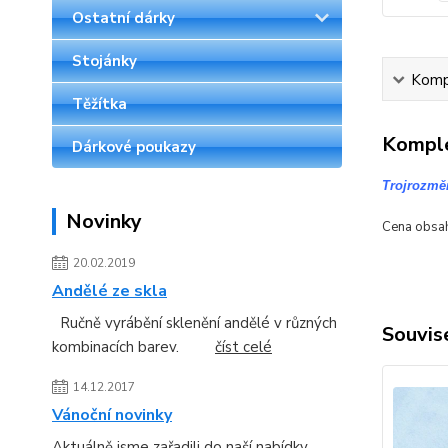
Ostatní dárky
Stojánky
Kompl
Těžítka
Komple
Dárkové poukazy
Trojrozměr
Novinky
Cena obsah
20.02.2019
Andělé ze skla
Ručně vyrábění sklenění andělé v různých
Souvise
kombinacích barev.
číst celé
14.12.2017
Vánoční novinky
Aktuálně jsme zařadili do naší nabídky