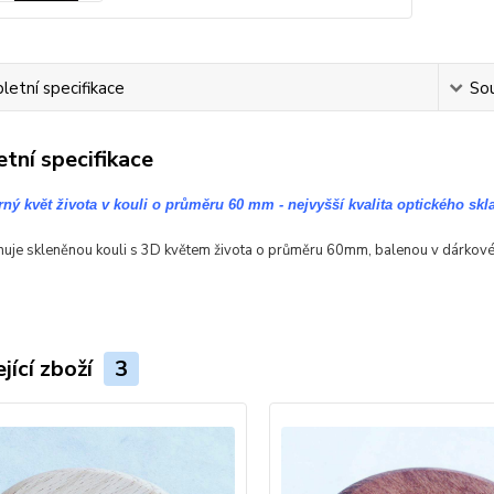
etní specifikace
Sou
tní specifikace
ný květ života v kouli o průměru 60 mm - nejvyšší kvalita optického skl
uje skleněnou kouli s 3D květem života o průměru 60mm, balenou v dárkové 
jící zboží
3