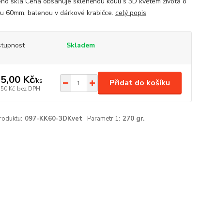
ého skla Cena obsahuje skleněnou kouli s 3D květem života o
u 60mm, balenou v dárkové krabičce.
celý popis
tupnost
Skladem
5,00 Kč
/
ks
Přidat do košíku
,50 Kč
bez DPH
roduktu:
097-KK60-3DKvet
Parametr 1:
270 gr.