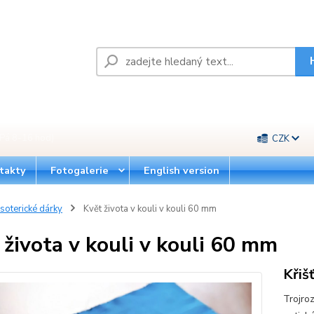
Pá 8-16 hod)
CZK
takty
Fotogalerie
English version
soterické dárky
Květ života v kouli v kouli 60 mm
 života v kouli v kouli 60 mm
Křiš
Trojro