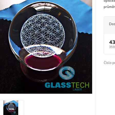
optick
průměr
Dos
43
359
Číslo p