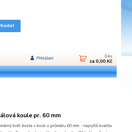
Hledat
0
ks
Přihlášení
za
0,00 Kč
ťálová koule pr. 60 mm
změrný květ života v kouli o průměru 60 mm - nejvyšší kvalita