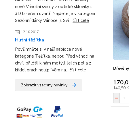
nové Vánoční svícny z optické skloviky s
3D laserem uvnitř. Najdete je v kategorii
Sezónní dárky Vánoce :). Sví...
číst celé
12.10.2017
Hutní těžítka
Povšimněte si v naší nabídce nové
kategorie Těžítka, neboť: Před vánoci na
chvíli přilétli k nám motýli. Jejich pel a z
Dřevěný
křídel prach neulpí Vám na...
číst celé
170,0
Zobrazit všechny novinky
140,50 
¨