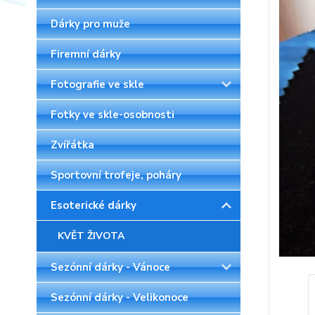
Dárky pro muže
Firemní dárky
Fotografie ve skle
Fotky ve skle-osobnosti
Zvířátka
Sportovní trofeje, poháry
Esoterické dárky
KVĚT ŽIVOTA
Sezónní dárky - Vánoce
Sezónní dárky - Velikonoce