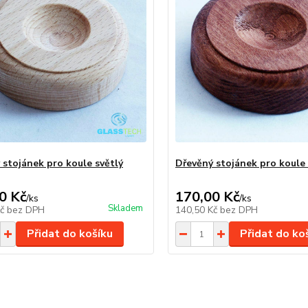
 stojánek pro koule světlý
Dřevěný stojánek pro koule
0 Kč
170,00 Kč
/
ks
/
ks
Skladem
Kč
bez DPH
140,50 Kč
bez DPH
Přidat do košíku
Přidat do ko