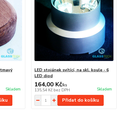
 tmavý
LED stojánek svítící, na skl. koule - 6
LED diod
164,00 Kč
/
ks
Skladem
Skladem
135,54 Kč
bez DPH
šíku
Přidat do košíku