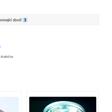
visející zboží
3
a
krabičce.