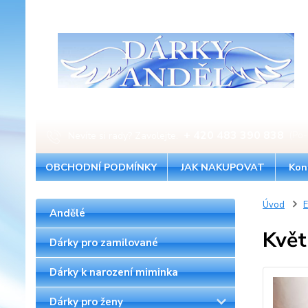
+ 420 483 390 838
Nevíte si rady? Zavolejte.
(Po-
OBCHODNÍ PODMÍNKY
JAK NAKUPOVAT
Kon
Úvod
E
Andělé
Květ
Dárky pro zamilované
Dárky k narození miminka
Dárky pro ženy