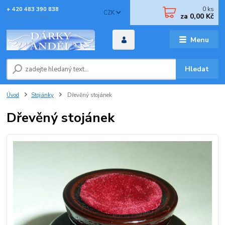
0
ks
+ 420 483 390 838
CZK
za
0,00 Kč
(Po-Pá 8-16 hod)
Menu
Hledat
Úvod
Stojánky
Dřevěný stojánek
Dřevěný stojánek