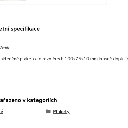
tní specifikace
 dárek
 skleněné plaketce o rozměrech 100x75x10 mm krásně doplní Váš
zařazeno v kategoriích
lé
Plakety