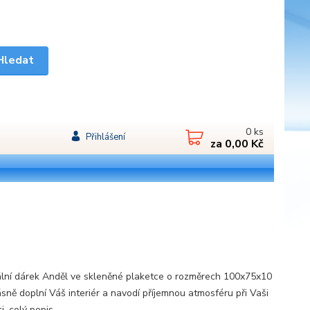
Hledat
0
ks
Přihlášení
za
0,00 Kč
ální dárek Anděl ve skleněné plaketce o rozměrech 100x75x10
sně doplní Váš interiér a navodí příjemnou atmosféru při Vaši
ci.
celý popis