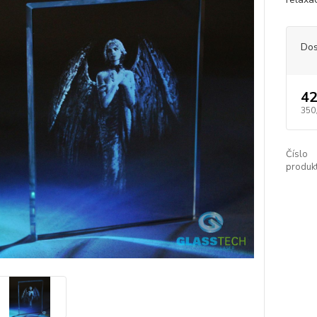
Dos
42
350
Číslo
produkt