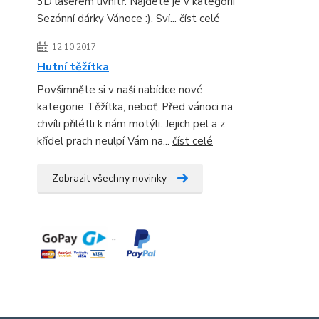
3D laserem uvnitř. Najdete je v kategorii
Sezónní dárky Vánoce :). Sví...
číst celé
12.10.2017
Hutní těžítka
Povšimněte si v naší nabídce nové
kategorie Těžítka, neboť: Před vánoci na
chvíli přilétli k nám motýli. Jejich pel a z
křídel prach neulpí Vám na...
číst celé
Zobrazit všechny novinky
¨