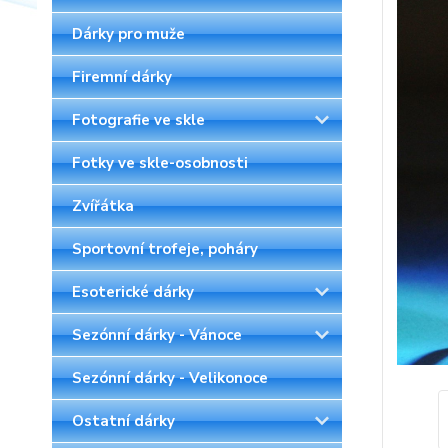
Dárky pro muže
Firemní dárky
Fotografie ve skle
Fotky ve skle-osobnosti
Zvířátka
Sportovní trofeje, poháry
Esoterické dárky
Sezónní dárky - Vánoce
Sezónní dárky - Velikonoce
Ostatní dárky