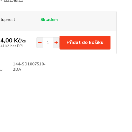
tupnost
Skladem
4,00 Kč
/
ks
Přidat do košíku
,41 Kč
bez DPH
144-SD1007510-
u:
2DA