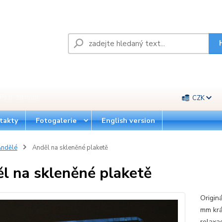
Pá 8-16 hod)
CZK
takty
Fotogalerie
English version
ndělé
Anděl na skleněné plaketě
l na skleněné plaketě
Origin
mm krá
relaxa