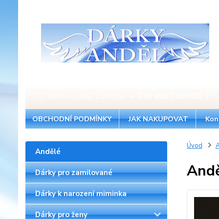
+ 420 483 390 838
Nevíte si rady? Zavolejte.
(Po-
OBCHODNÍ PODMÍNKY
JAK NAKUPOVAT
Kon
Úvod
A
Andělé
Andě
Dárky pro zamilované
Dárky k narození miminka
Dárky pro ženy