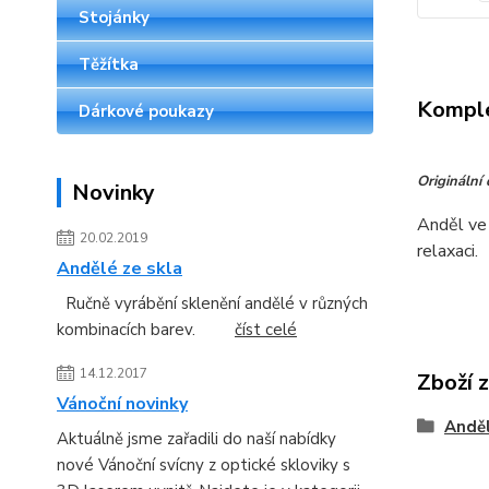
Stojánky
Těžítka
Komple
Dárkové poukazy
Originální
Novinky
Anděl ve
20.02.2019
relaxaci.
Andělé ze skla
Ručně vyrábění sklenění andělé v různých
kombinacích barev.
číst celé
14.12.2017
Zboží 
Vánoční novinky
Andě
Aktuálně jsme zařadili do naší nabídky
nové Vánoční svícny z optické skloviky s