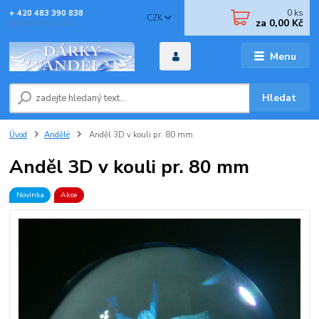
0
ks
+ 420 483 390 838
CZK
za
0,00 Kč
(Po-Pá 8-16 hod)
Menu
Hledat
Úvod
Andělé
Anděl 3D v kouli pr. 80 mm
Anděl 3D v kouli pr. 80 mm
Novinka
Akce