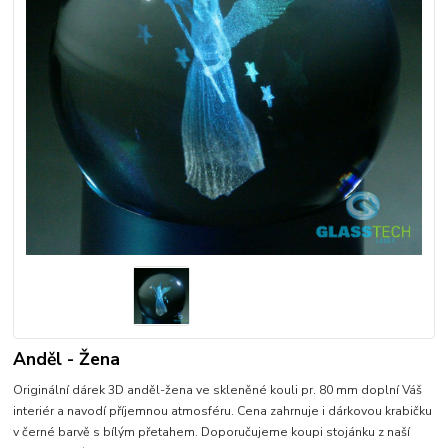
Anděl - Žena
Originální dárek 3D anděl-žena ve skleněné kouli pr. 80 mm doplní Váš
interiér a navodí příjemnou atmosféru. Cena zahrnuje i dárkovou krabičku
v černé barvě s bílým přetahem. Doporučujeme koupi stojánku z naší