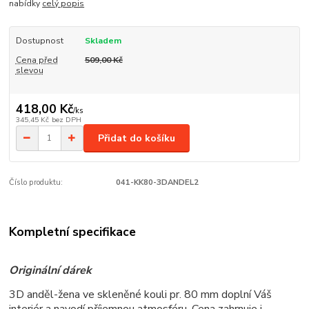
nabídky
celý popis
Dostupnost
Skladem
Cena před
509,00 Kč
slevou
418,00 Kč
/
ks
345,45 Kč
bez DPH
Přidat do košíku
Číslo produktu:
041-KK80-3DANDEL2
Kompletní specifikace
Originální dárek
3D anděl-žena ve skleněné kouli pr. 80 mm doplní Váš
interiér a navodí příjemnou atmosféru. Cena zahrnuje i