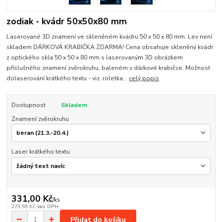
zodiak - kvádr 50x50x80 mm
Laserované 3D znamení ve skleněném kvádru 50 x 50 x 80 mm. Lev není
skladem DÁRKOVÁ KRABIČKA ZDARMA! Cena obsahuje skleněný kvádr
z optického skla 50 x 50 x 80 mm s laserovaným 3D obrázkem
příslušného znamení zvěrokruhu, baleném v dárkové krabičce. Možnost
dolaserování krátkého textu - viz. roletka...
celý popis
Dostupnost
Skladem
Znamení zvěrokruhu
Laser krátkého textu
331,00 Kč
/
ks
273,55 Kč
bez DPH
Přidat do košíku