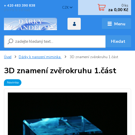
0
ks
+ 420 483 390 838
CZK
za
0,00 Kč
(Po-Pá 8-16 hod)
Menu
Hledat
Úvod
Dárky k narození miminka
3D znamení zvěrokruhu 1.část
3D znamení zvěrokruhu 1.část
Novinka