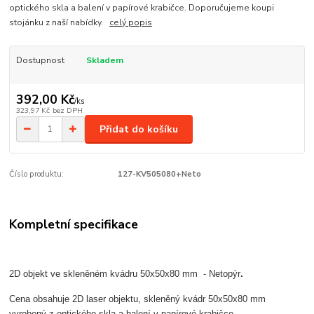
optického skla a balení v papírové krabičce. Doporučujeme koupi
stojánku z naší nabídky.
celý popis
Dostupnost
Skladem
392,00 Kč
/
ks
323,97 Kč
bez DPH
Přidat do košíku
Číslo produktu:
127-KV505080+Neto
Kompletní specifikace
2D objekt ve skleněném kvádru 50x50x80 mm - Netopýr
.
Cena obsahuje 2D laser objektu, skleněný kvádr 50x50x80 mm
vyrobený z optického skla
a balení v papírové krabičce.