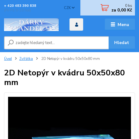
0
ks
+ 420 483 390 838
CZK
za
0,00 Kč
(Po-Pá 8-16 hod)
Menu
Hledat
Úvod
Zvířátka
2D Netopýr v kvádru 50x50x80 mm
2D Netopýr v kvádru 50x50x80
mm